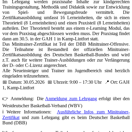
Im Lehrgang werden praxisnahe Inhalte zur kindgerechten
Trainingsgestaltung, Methodik und Didaktik sowie zur Entwicklung
von Spiel- und Bewegungsfreude vermittelt. Die
Zertifikatsausbildung umfasst 16 Lerneinheiten, die sich in einen
Theorieteil (8 Lerneinheiten) und einen Praxisteil (8 Lerneinheiten)
aufteilen. Der Theorieteil besteht aus einem e-Learning Modul, das
vor dem Praxistag abgeschlossen werden muss. Der Praxistag findet
dann am 30.5. in der GAH 1 in Kamp-Lintfort statt.
Das Minitrainer-Zertifikat ist Teil der DBB Minitrainer-Offensive.
Die Teilnahme ist Bestandteil der offiziellen Minitrainer-
Zertifikatsausbildung des Deutschen Basketball-Bundes und wird
z.T. auch für weitere Trainer-Ausbildungen oder zur Verlängerung
der D- oder C-Lizenz angerechnet.
Alle Neueinsteiger und Trainer im Jugendbereich sind herzlich
eingeladen teilzunehmen.
📅 Datum: 30.05.2026 📅 Uhrzeit: 9:00 – 17:30 Uhr 📍 Ort: GAH
1, Kamp-Lintfort
👉 Anmeldung: Die
Anmeldung zum Lehrgang
erfolgt über den
Westdeutscher Basketball-Verband (WBV)
ℹ️ Weitere Informationen:
Ausführliche Infos zum Minitrainer-
Zertifikat
und zum Lehrgang gibt es beim Deutscher Basketball
Bund (DBB)