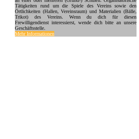
an einer oder mehreren (Grund-) Schulen. Organisatorische
Tätigkeiten rund um die Spiele des Vereins sowie den
Örtlichkeiten (Hallen, Vereinsraum) und Materialien (Bälle,
Trikot) des Vereins. Wenn du dich für diesen
Frewilligendienst interessierst, wende dich bitte an unsere
Geschäftsstelle.
Mehr Informationen